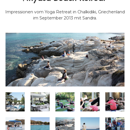
a
t
Impressionen vom Yoga Retreat in Chalkidiki, Griechenland
s
im September 2013 mit Sandra.
u
n
d
A
u
s
b
i
l
d
u
n
g
e
n